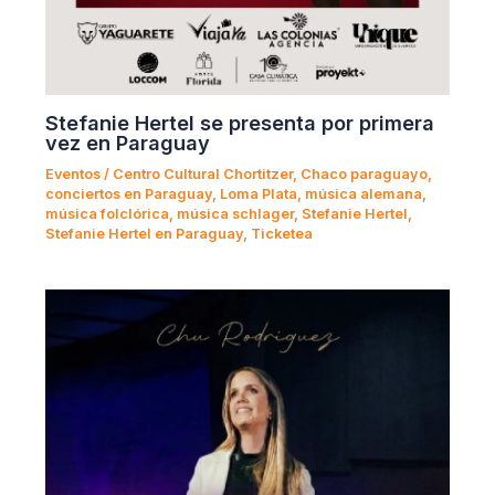
Stefanie Hertel se presenta por primera
vez en Paraguay
Eventos
/
Centro Cultural Chortitzer
,
Chaco paraguayo
,
conciertos en Paraguay
,
Loma Plata
,
música alemana
,
música folclórica
,
música schlager
,
Stefanie Hertel
,
Stefanie Hertel en Paraguay
,
Ticketea