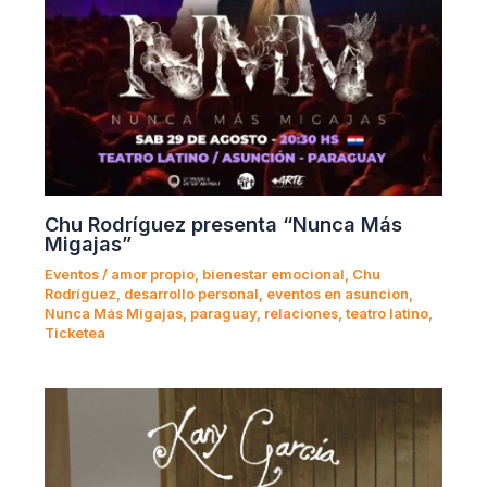
Chu Rodríguez presenta “Nunca Más
Migajas”
Eventos
/
amor propio
,
bienestar emocional
,
Chu
Rodríguez
,
desarrollo personal
,
eventos en asuncion
,
Nunca Más Migajas
,
paraguay
,
relaciones
,
teatro latino
,
Ticketea