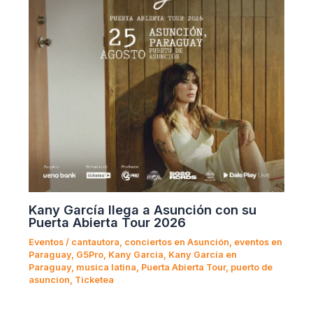
Kany García llega a Asunción con su
Puerta Abierta Tour 2026
Eventos
/
cantautora
,
conciertos en Asunción
,
eventos en
Paraguay
,
G5Pro
,
Kany Garcia
,
Kany García en
Paraguay
,
musica latina
,
Puerta Abierta Tour
,
puerto de
asuncion
,
Ticketea