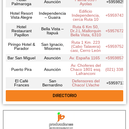
Asunción
+59598257
Palmaroga
Ayolas
Edificio
Hotel Resort
Independencia
Independencia,
+595974390
Vista Alegre
– Guaira
cerca Ruta 10
Hotel
Ruta 6 Km 50,
Bella Vista –
Restaurant
Dr.J.L.Mallorquin
+595767240
Itapuá
Papillon
Bella Vista, 6310
Ruta 1 Km. 223
Piringo Hotel &
San Ignacio,
(Cabo Talavera)
+595975232
Parador
Misiones
casi, Cerro León
Bar San Miguel
Asunción
Av. España 1165
+595985755
Av. Choferes del
Puerto Pira
Asunción
Chaco 1801 esq.
(021) 338 1
Lafranconi
El Café
San
Defensores del
+59597133
Frances
Bernardino
Chaco/ LVache
DIRECTORIO