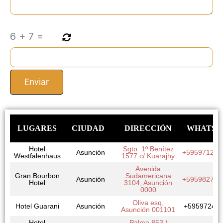
6
+
7
=
LUGARES
CIUDAD
DIRECCIÓN
WHATSA
Hotel
Sgto. 1º Benítez
Asunción
+595971291
Westfalenhaus
1577 c/ Kuarajhy
Avenida
Gran Bourbon
Sudamericana
Asunción
+595982707
Hotel
3104, Asunción
0000
Oliva esq,
Hotel Guarani
Asunción
+59597245
Asunción 001101
Hotel
Palma 853 /