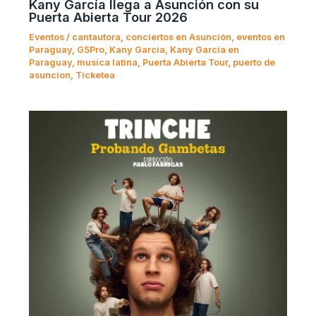
Kany García llega a Asunción con su
Puerta Abierta Tour 2026
Eventos
/
cantautora
,
conciertos en Asunción
,
eventos en
Paraguay
,
G5Pro
,
Kany Garcia
,
Kany García en
Paraguay
,
musica latina
,
Puerta Abierta Tour
,
puerto de
asuncion
,
Ticketea