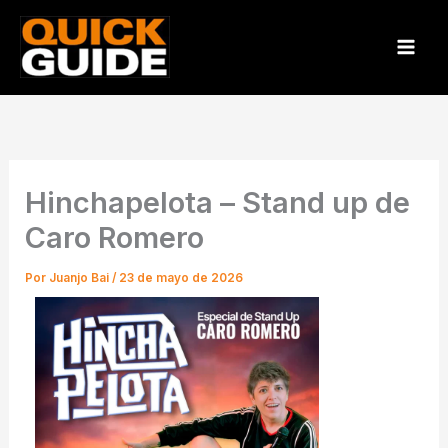
Ir
al
contenido
Hinchapelota – Stand up de
Caro Romero
Por
Juanjo Bai
/
23 de mayo de 2026