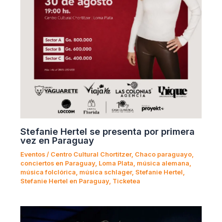
Stefanie Hertel se presenta por primera
vez en Paraguay
Eventos
/
Centro Cultural Chortitzer
,
Chaco paraguayo
,
conciertos en Paraguay
,
Loma Plata
,
música alemana
,
música folclórica
,
música schlager
,
Stefanie Hertel
,
Stefanie Hertel en Paraguay
,
Ticketea