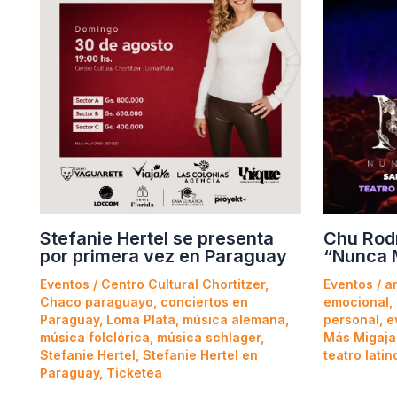
Stefanie Hertel se presenta
Chu Rod
por primera vez en Paraguay
“Nunca 
Eventos
/
Centro Cultural Chortitzer
,
Eventos
/
a
Chaco paraguayo
,
conciertos en
emocional
,
Paraguay
,
Loma Plata
,
música alemana
,
personal
,
e
música folclórica
,
música schlager
,
Más Migaja
Stefanie Hertel
,
Stefanie Hertel en
teatro latin
Paraguay
,
Ticketea