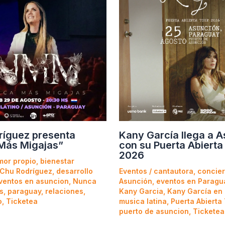
ríguez presenta
Kany García llega a 
Más Migajas”
con su Puerta Abierta
2026
mor propio
,
bienestar
Chu Rodríguez
,
desarrollo
Eventos
/
cantautora
,
concier
ventos en asuncion
,
Nunca
Asunción
,
eventos en Paragu
s
,
paraguay
,
relaciones
,
Kany Garcia
,
Kany García en
o
,
Ticketea
musica latina
,
Puerta Abierta
puerto de asuncion
,
Ticketea