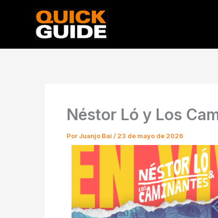
Ir
al
contenido
Néstor Ló y Los Cam
Por
Juanjo Bai
/
23 de mayo de 2026