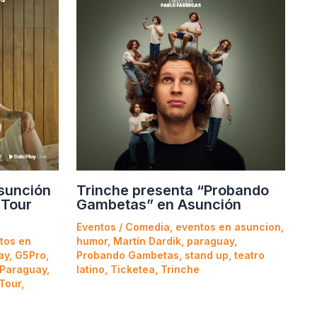
Asunción
Trinche presenta “Probando
 Tour
Gambetas” en Asunción
Eventos
/
Comedia
,
eventos en asuncion
,
tos en
humor
,
Martín Dardik
,
paraguay
,
ay
,
G5Pro
,
Probando Gambetas
,
stand up
,
teatro
 Paraguay
,
latino
,
Ticketea
,
Trinche
 Tour
,