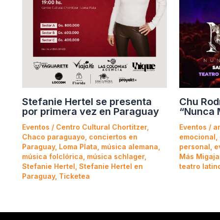
Stefanie Hertel se presenta
Chu Rod
por primera vez en Paraguay
“Nunca 
Eventos
/
Centro Cultural Chortitzer
,
Eventos
/
a
Chaco paraguayo
,
conciertos en
emocional
,
Paraguay
,
Loma Plata
,
música alemana
,
personal
,
e
música folclórica
,
música schlager
,
Más Migaja
Stefanie Hertel
,
Stefanie Hertel en
teatro latin
Paraguay
,
Ticketea