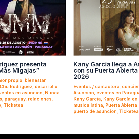
ríguez presenta
Kany García llega a 
Más Migajas”
con su Puerta Abierta
2026
mor propio
,
bienestar
Chu Rodríguez
,
desarrollo
Eventos
/
cantautora
,
concier
ventos en asuncion
,
Nunca
Asunción
,
eventos en Paragu
s
,
paraguay
,
relaciones
,
Kany Garcia
,
Kany García en
o
,
Ticketea
musica latina
,
Puerta Abierta
puerto de asuncion
,
Ticketea