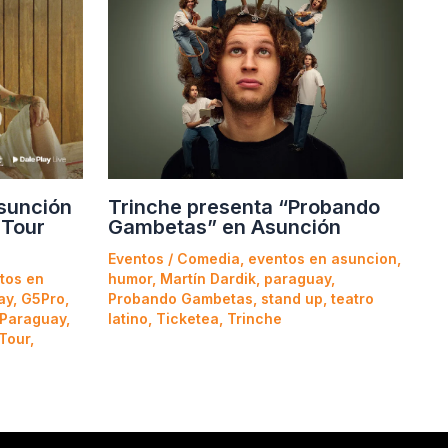
Asunción
Trinche presenta “Probando
 Tour
Gambetas” en Asunción
Eventos
/
Comedia
,
eventos en asuncion
,
tos en
humor
,
Martín Dardik
,
paraguay
,
ay
,
G5Pro
,
Probando Gambetas
,
stand up
,
teatro
 Paraguay
,
latino
,
Ticketea
,
Trinche
 Tour
,