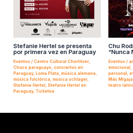
Stefanie Hertel se presenta
Chu Rod
por primera vez en Paraguay
“Nunca 
Eventos
/
Centro Cultural Chortitzer
,
Eventos
/
a
Chaco paraguayo
,
conciertos en
emocional
,
Paraguay
,
Loma Plata
,
música alemana
,
personal
,
e
música folclórica
,
música schlager
,
Más Migaja
Stefanie Hertel
,
Stefanie Hertel en
teatro latin
Paraguay
,
Ticketea