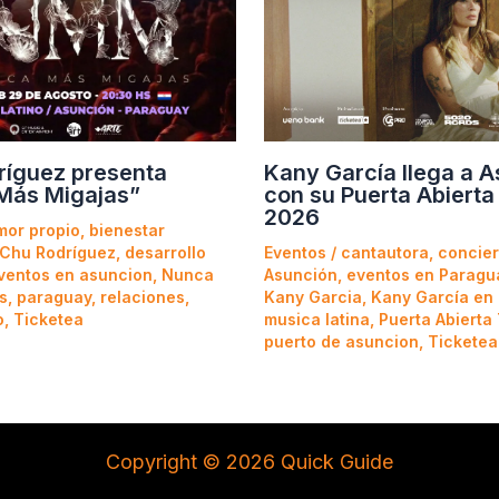
ríguez presenta
Kany García llega a 
Más Migajas”
con su Puerta Abierta
2026
mor propio
,
bienestar
Chu Rodríguez
,
desarrollo
Eventos
/
cantautora
,
concier
ventos en asuncion
,
Nunca
Asunción
,
eventos en Paragu
s
,
paraguay
,
relaciones
,
Kany Garcia
,
Kany García en
o
,
Ticketea
musica latina
,
Puerta Abierta
puerto de asuncion
,
Ticketea
Copyright © 2026 Quick Guide