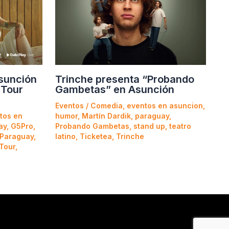
Asunción
Trinche presenta “Probando
 Tour
Gambetas” en Asunción
Eventos
/
Comedia
,
eventos en asuncion
,
tos en
humor
,
Martín Dardik
,
paraguay
,
ay
,
G5Pro
,
Probando Gambetas
,
stand up
,
teatro
 Paraguay
,
latino
,
Ticketea
,
Trinche
 Tour
,