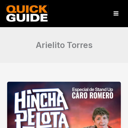
Ir
al
contenido
Arielito Torres
Hinchapelota
–
Stand
up
de
Caro