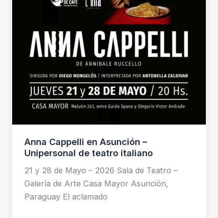
Unipersonal
de
teatro
italiano
Anna Cappelli en Asunción –
Unipersonal de teatro italiano
21 y 28 de Mayo – 2026 Sala de Teatro –
Galería de Arte Casa Mayor Asunción,
Paraguay El aclamado