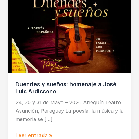
Luis
Ardissone
Duendes y sueños: homenaje a José
Luis Ardissone
24, 30 y 31 de Mayo – 2026 Arlequín Teatro
Asunción, Paraguay La poesía, la música y la
memoria se […]
Leer entrada »