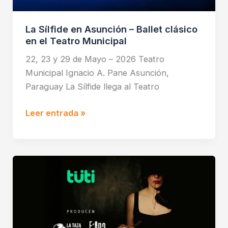
La Sílfide en Asunción – Ballet clásico
en el Teatro Municipal
22, 23 y 29 de Mayo – 2026 Teatro
Municipal Ignacio A. Pane Asunción,
Paraguay La Sílfide llega al Teatro
Leer entrada »
Anna
Cappelli
en
Asunción
–