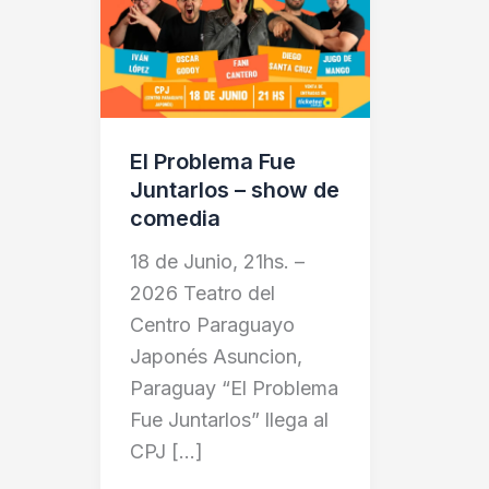
show
de
comedia
El Problema Fue
Juntarlos – show de
comedia
18 de Junio, 21hs. –
2026 Teatro del
Centro Paraguayo
Japonés Asuncion,
Paraguay “El Problema
Fue Juntarlos” llega al
CPJ […]