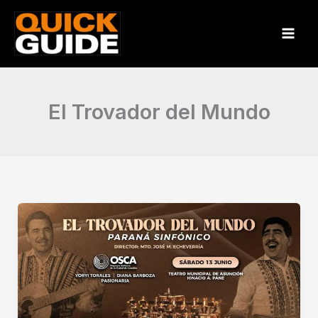
Ir
al
contenido
El Trovador del Mundo
El
Trovador
del
Mundo
–
Homenaje