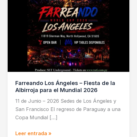
la
Albirroja
para
el
Mundial
2026
Farreando Los Ángeles – Fiesta de la
Albirroja para el Mundial 2026
11 de Junio – 2026 Sedes de Los Ángeles y
San Francisco El regreso de Paraguay a una
Copa Mundial […]
Leer entrada »