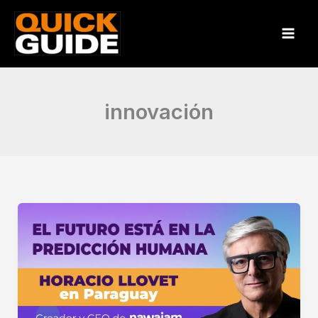
Ir
al
contenido
innovación
Horacio
Llovet
en
Paraguay
–
El