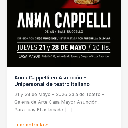
de
teatro
italiano
Anna Cappelli en Asunción –
Unipersonal de teatro italiano
21 y 28 de Mayo – 2026 Sala de Teatro –
Galería de Arte Casa Mayor Asunción,
Paraguay El aclamado […]
Leer entrada »